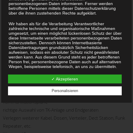
personenbezogenen Daten informieren. Ferner werden
betroffene Personen mittels dieser Datenschutzerklärung
Die Investition in eine neuen Telefonanlage beschränkt sich
über die ihnen zustehenden Rechte aufgeklärt.
nicht allein auf die Anschaffung und Installation. Wir beraten
Wir haben als für die Verarbeitung Verantwortlicher
Sie auch im Hinblick auf die Ausrichtung der Anlage auf die
zahlreiche technische und organisatorische Maßnahmen
Bedürfnisse ihrer Kunden um der zentralen Bedeutung der
umgesetzt, um einen möglichst lückenlosen Schutz der über
diese Internetseite verarbeiteten personenbezogenen Daten
Kommunikationsstrategie im Unternehmen gerecht zu
sicherzustellen. Dennoch können Internetbasierte
Datenübertragungen grundsätzlich Sicherheitslücken
werden.
aufweisen, sodass ein absoluter Schutz nicht gewährleistet
werden kann. Aus diesem Grund steht es jeder betroffenen
Person frei, personenbezogene Daten auch auf alternativen
Wir bieten folgendes an:
Wegen, beispielsweise telefonisch, an uns zu übermitteln.
Planen des gesamten Systems
Begriffsbestimmungen
✓ Akzeptieren
Die Datenschutzerklärung beruht auf den Begrifflichkeiten,
Provider Auswahl
die durch den Europäischen Richtlinien- und
Personalisieren
Beratung Kauf / Leasing
Verordnungsgeber beim Erlass der Datenschutz-
Grundverordnung (DS-GVO) verwendet wurden. Unsere
Kommunikationspläne
Datenschutzerklärung soll sowohl für die Öffentlichkeit als
auch für unsere Kunden und Geschäftspartner einfach lesbar
richtige Auswahl von TK-Anlage und Endgeräten
und verständlich sein. Um dies zu gewährleisten, möchten
Verlegen weiterer Kabel, Dosen, Verteiler, Dect Station, Funk
wir vorab die verwendeten Begrifflichkeiten erläutern.
Repeater, etc.
Wir verwenden in dieser Datenschutzerklärung unter