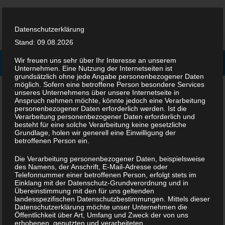
Datenschutzerklärung
Stand: 09.08.2026
Wir freuen uns sehr über Ihr Interesse an unserem
Unternehmen. Eine Nutzung der Internetseiten ist
grundsätzlich ohne jede Angabe personenbezogener Daten
möglich. Sofern eine betroffene Person besondere Services
unseres Unternehmens über unsere Internetseite in
Telekommunikation
Anspruch nehmen möchte, könnte jedoch eine Verarbeitung
personenbezogener Daten erforderlich werden. Ist die
Verarbeitung personenbezogener Daten erforderlich und
besteht für eine solche Verarbeitung keine gesetzliche
Haben Sie Kommunikation richtig geplant?
Grundlage, holen wir generell eine Einwilligung der
Wir liefern Kommunikationslösungen.
betroffenen Person ein.
Die Verarbeitung personenbezogener Daten, beispielsweise
Eine Telefonanlage dient nicht nur dem Telefonieren, sondern
des Namens, der Anschrift, E-Mail-Adresse oder
Telefonnummer einer betroffenen Person, erfolgt stets im
bildet den zentralen Punkt der geschäftlichen Kommunikation.
Einklang mit der Datenschutz-Grundverordnung und in
Leicht kann der Kunde einen falschen Eindruck von Ihrem
Übereinstimmung mit den für uns geltenden
landesspezifischen Datenschutzbestimmungen. Mittels dieser
Unternehmen bekommen wenn er durch eine fehlerhaft
Datenschutzerklärung möchte unser Unternehmen die
Öffentlichkeit über Art, Umfang und Zweck der von uns
konfigurierte Anlagen in einer Endloswarteschleife landet.
erhobenen, genutzten und verarbeiteten