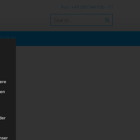
Fon : +49 (30) 544 930 - 77
RESSUM
ere
ten
der
nser