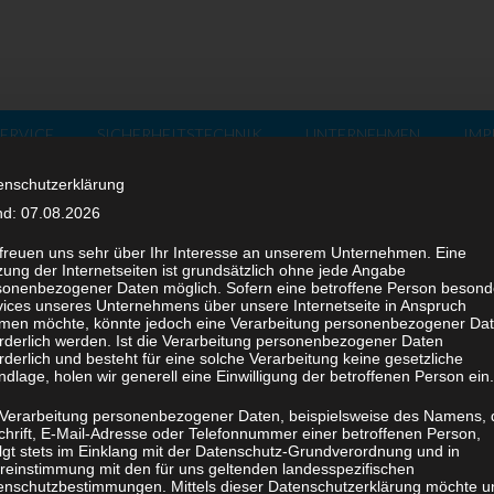
ERVICE
SICHERHEITSTECHNIK
UNTERNEHMEN
IMP
enschutzerklärung
nd: 07.08.2026
 freuen uns sehr über Ihr Interesse an unserem Unternehmen. Eine
ung der Internetseiten ist grundsätzlich ohne jede Angabe
sonenbezogener Daten möglich. Sofern eine betroffene Person besond
vices unseres Unternehmens über unsere Internetseite in Anspruch
men möchte, könnte jedoch eine Verarbeitung personenbezogener Da
orderlich werden. Ist die Verarbeitung personenbezogener Daten
rderlich und besteht für eine solche Verarbeitung keine gesetzliche
dlage, holen wir generell eine Einwilligung der betroffenen Person ein.
 Verarbeitung personenbezogener Daten, beispielsweise des Namens, 
chrift, E-Mail-Adresse oder Telefonnummer einer betroffenen Person,
olgt stets im Einklang mit der Datenschutz-Grundverordnung und in
reinstimmung mit den für uns geltenden landesspezifischen
enschutzbestimmungen. Mittels dieser Datenschutzerklärung möchte u