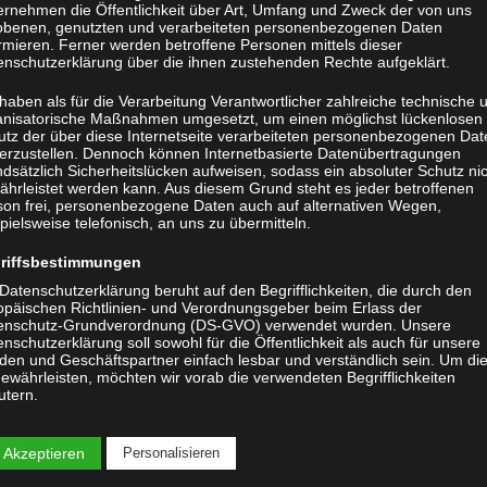
ernehmen die Öffentlichkeit über Art, Umfang und Zweck der von uns
obenen, genutzten und verarbeiteten personenbezogenen Daten
stellung von Hardware- und Softwareprodukten und der damit
rmieren. Ferner werden betroffene Personen mittels dieser
enschutzerklärung über die ihnen zustehenden Rechte aufgeklärt.
ieten Ihnen eine Fülle an Dienstleistungen um das zu
haben als für die Verarbeitung Verantwortlicher zahlreiche technische 
anisatorische Maßnahmen umgesetzt, um einen möglichst lückenlosen
utz der über diese Internetseite verarbeiteten personenbezogenen Dat
herzustellen. Dennoch können Internetbasierte Datenübertragungen
dsätzlich Sicherheitslücken aufweisen, sodass ein absoluter Schutz ni
ährleistet werden kann. Aus diesem Grund steht es jeder betroffenen
son frei, personenbezogene Daten auch auf alternativen Wegen,
pielsweise telefonisch, an uns zu übermitteln.
riffsbestimmungen
Datenschutzerklärung beruht auf den Begrifflichkeiten, die durch den
are
opäischen Richtlinien- und Verordnungsgeber beim Erlass der
enschutz-Grundverordnung (DS-GVO) verwendet wurden. Unsere
nschutzerklärung soll sowohl für die Öffentlichkeit als auch für unsere
den und Geschäftspartner einfach lesbar und verständlich sein. Um di
ewährleisten, möchten wir vorab die verwendeten Begrifflichkeiten
nen integrieren (Migration)
utern.
 verwenden in dieser Datenschutzerklärung unter anderem die folgend
ungen
iffe:
 Akzeptieren
Personalisieren