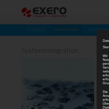
STARTSEITE
KOMPETENZEN
COMPUTERS
Dat
Sta
Systemintegration
Wir
Nutz
per
Ser
neh
erf
erfo
Grun
Die
Ans
erf
Übe
Dat